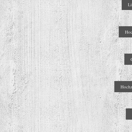
Li
Hoc
Hochz