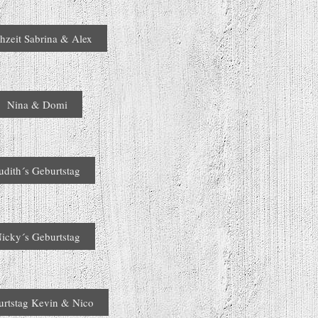
hzeit Sabrina & Alex
Nina & Domi
udith´s Geburtstag
icky´s Geburtstag
urtstag Kevin & Nico