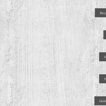
Hoc
J
N
Geb